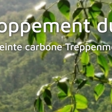
oppement d
einte carbone Treppenme